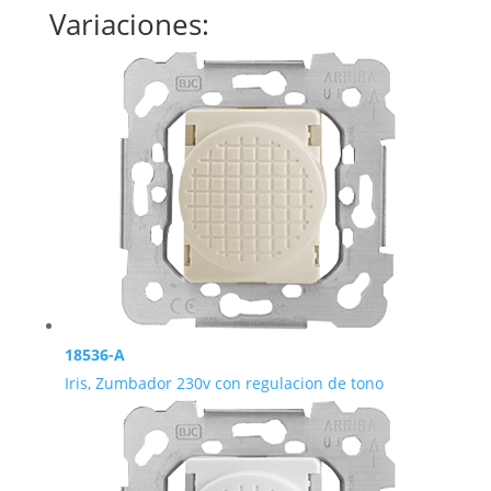
Variaciones:
18536-A
Iris, Zumbador 230v con regulacion de tono