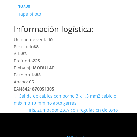
18730
Tapa piloto
Información logística:
Unidad de venta
10
Peso neto
88
Alto
83
Profundo
225
Embalaje
MODULAR
Peso bruto
88
Ancho
165
EAN
8421870051305
←
Salida de cables con borne 3 x 1,5 mm2 cable ø
máximo 10 mm no apto garras
Iris, Zumbador 230v con regulacion de tono
→