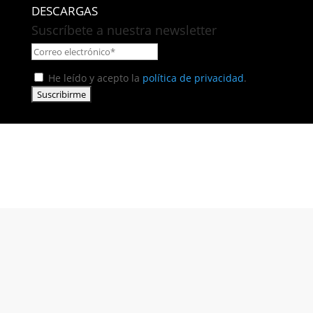
DESCARGAS
Suscríbete a nuestra newsletter
He leído y acepto la
política de privacidad
.
Fábrica Electrotécnica Josa S.A. Unipersonal
Avenida de la Llana 95-105, 08191, Rubí (Barcelona),
España
C.I.F. A08074767 - Registro Mercantil de Barcelona,