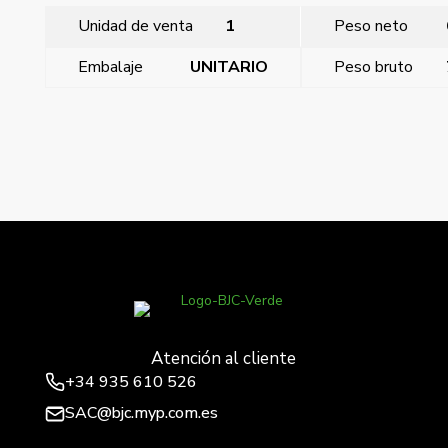
Unidad de venta
1
Peso neto
Embalaje
UNITARIO
Peso bruto
←
Mega, interruptor -conmutador tarjetero 1
microrruptor blanco satin 10 (1,5) a 250 v~ con lámpara
i
Mega, interruptor -conmutador tarjetero 1 microrruptor
marron samoa 10 (1,5) a 250 v~ con lámpara in
→
Atención al cliente
+34
935 610 526
SAC@bjc.myp.com.es