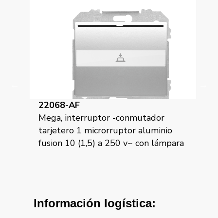
22068-AP
nmutador
Mega, interruptor -conmutador
r aluminio
tarjetero 1 microrruptor alumino
~ con lámpara
prusia 10 (1,5) a 250 v~ con lámpara
Información logística: