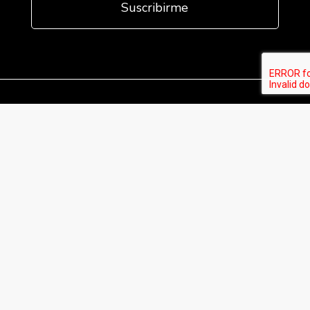
Fábrica Electrotécnica Josa S.A. Unipersonal
Avenida de la Llana 95-105, 08191, Rubí (Barcelona),
España
C.I.F. A08074767 - Registro Mercantil de Barcelona,
Tomo/I.R.U.S. 1000287840161, Folio 48, Hoja B 44906,
Inscripción 195
Este sitio está registrado en
wpml.org
como sitio de desarrollo. Cambia a una
clave de sitio de producción en
remove this banner
.