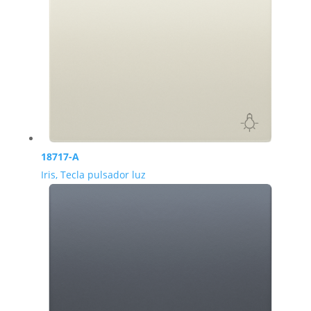
18717-A
Iris, Tecla pulsador luz