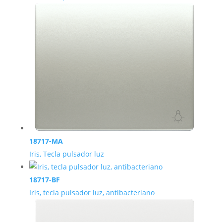
18717-MA
Iris, Tecla pulsador luz
18717-BF
Iris, tecla pulsador luz, antibacteriano