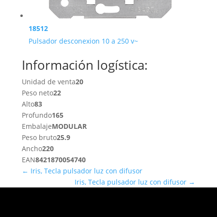
18512
Pulsador desconexion 10 a 250 v~
Información logística:
Unidad de venta
20
Peso neto
22
Alto
83
Profundo
165
Embalaje
MODULAR
Peso bruto
25.9
Ancho
220
EAN
8421870054740
←
Iris, Tecla pulsador luz con difusor
Iris, Tecla pulsador luz con difusor
→