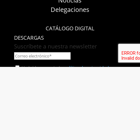
Noticias
Delegaciones
CATÁLOGO DIGITAL
DESCARGAS
Suscríbete a nuestra newsletter
He leído y acepto la
política de privacidad
.
Fábrica Electrotécnica Josa S.A. Unipersonal
Avenida de la Llana 95-105, 08191, Rubí (Barcelona),
España