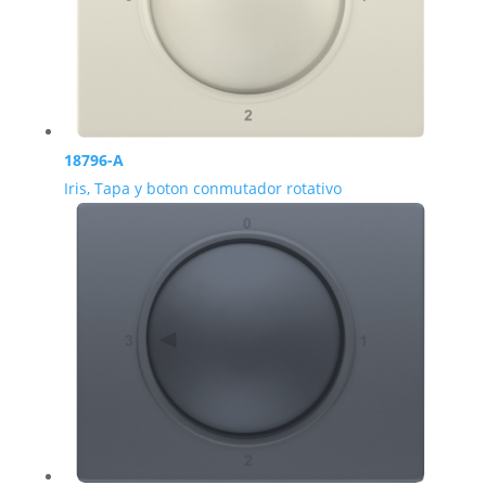
18796-A
Iris, Tapa y boton conmutador rotativo