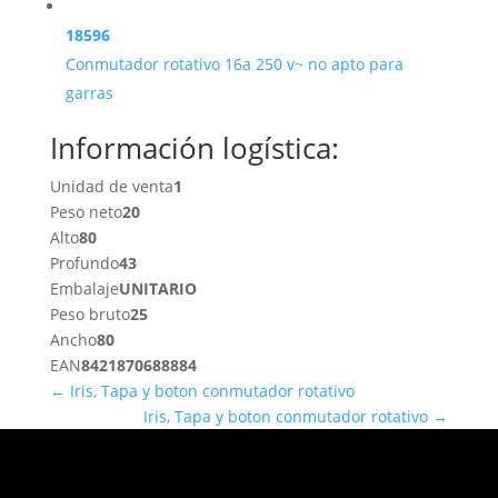
18596
Conmutador rotativo 16a 250 v~ no apto para
garras
Información logística:
Unidad de venta
1
Peso neto
20
Alto
80
Profundo
43
Embalaje
UNITARIO
Peso bruto
25
Ancho
80
EAN
8421870688884
←
Iris, Tapa y boton conmutador rotativo
Iris, Tapa y boton conmutador rotativo
→