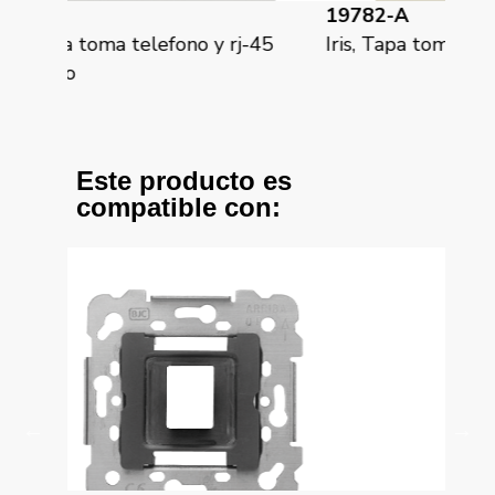
19782-A
19
rj-45
Iris, Tapa toma telefono (6 contactos)
Iri
Este producto es
compatible con: