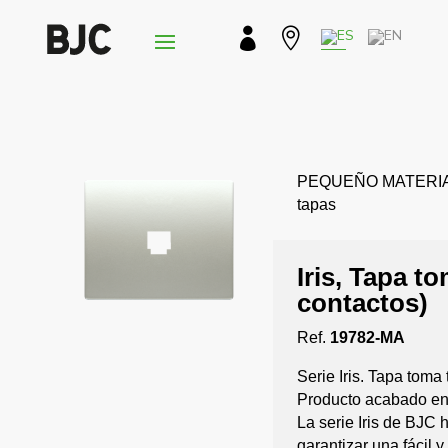


PEQUEÑO MATERIAL › 
tapas
Iris, Tapa t
contactos)
Ref.
19782-MA
Serie Iris. Tapa toma 
Producto acabado en 
La serie Iris de BJC 
garantizar una fácil 