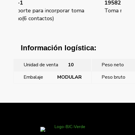
19582
18
ma
Toma rj11 telefono (6 contactos)
To
Información logística:
Unidad de venta
10
Peso neto
Embalaje
MODULAR
Peso bruto
←
Iris, Tapa toma telefono (6 contactos)
Iris, Tapa toma telefono (6 contactos)
→