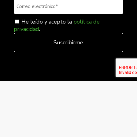
He leído y acepto la
política de
privacidad
.
Fábrica Electrotécnica Josa S.A. Unipersonal
Avenida de la Llana 95-105, 08191, Rubí (Barcelona),
España
C.I.F. A08074767 - Registro Mercantil de Barcelona,
Tomo/I.R.U.S. 1000287840161, Folio 48, Hoja B 44906,