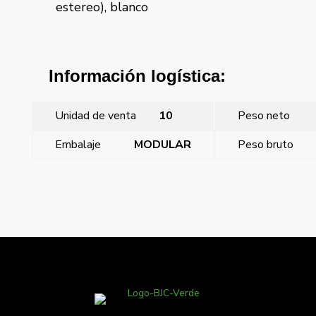
Información logística:
Unidad de venta
10
Peso neto
Embalaje
MODULAR
Peso bruto
←
Potenciometro 5w – 47 ohmios necesita caja de
empotrar de profundidad especial no apto para garras
Iris, Mecanismo toma altavoz (estereo) emborne trasero
por tornillos
→