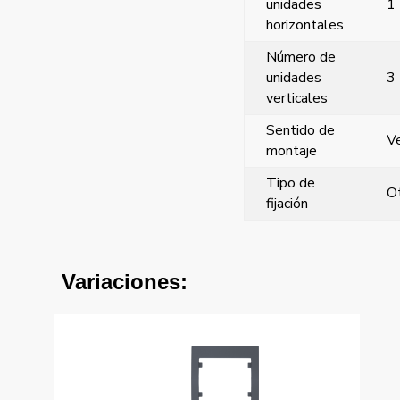
unidades
1
horizontales
Número de
unidades
3
verticales
Sentido de
Ve
montaje
Tipo de
O
fijación
Variaciones: