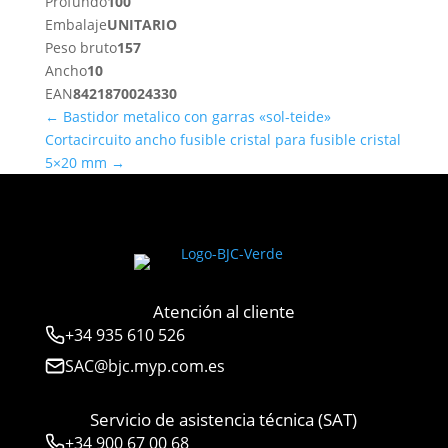
Profundo
100
Embalaje
UNITARIO
Peso bruto
157
Ancho
10
EAN
8421870024330
←
Bastidor metalico con garras «sol-teide»
Cortacircuito ancho fusible cristal para fusible cristal
5×20 mm
→
Atención al cliente
+34
935 610 526
SAC@bjc.myp.com.es
Servicio de asistencia técnica (SAT)
+34
900 67 00 68