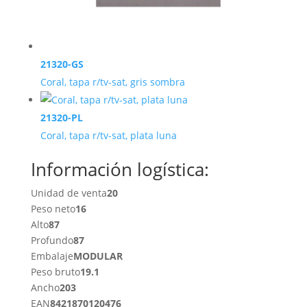
21320-GS
Coral, tapa r/tv-sat, gris sombra
21320-PL
Coral, tapa r/tv-sat, plata luna
Información logística:
Unidad de venta
20
Peso neto
16
Alto
87
Profundo
87
Embalaje
MODULAR
Peso bruto
19.1
Ancho
203
EAN
8421870120476