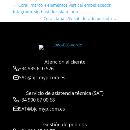
←
Coral, marco 4 elementos vertical embellecedor
integrado, sin bastidor plata luna
Coral, tapa r/tv-sat, dorado perlado
→
Atención al cliente
+34
935 610 526
SAC@bjc.myp.com.es
Servicio de asistencia técnica (SAT)
+34
900 67 00 68
SAT@bjc.myp.com.es
Gestión de pedidos