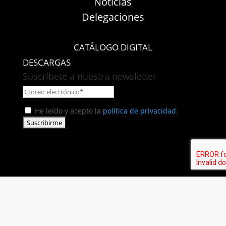
Noticias
Delegaciones
CATÁLOGO DIGITAL
DESCARGAS
Suscríbete a nuestra newsletter
He leído y acepto la
política de privacidad
.
Fábrica Electrotécnica Josa S.A. Unipersonal
Avenida de la Llana 95-105, 08191, Rubí (Barcelona),
España