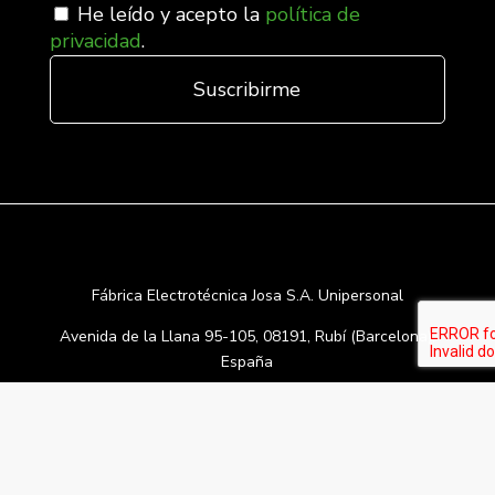
He leído y acepto la
política de
privacidad
.
Fábrica Electrotécnica Josa S.A. Unipersonal
Avenida de la Llana 95-105, 08191, Rubí (Barcelona),
España
C.I.F. A08074767 - Registro Mercantil de Barcelona,
Tomo/I.R.U.S. 1000287840161, Folio 48, Hoja B 44906,
Inscripción 195