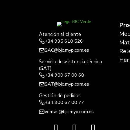
Pro
Mec
Atención al cliente
+34
935 610 526
Mate
SAC@bjc.myp.com.es
Rel
Her
Servicio de asistencia técnica
(SAT)
+34
900 67 00 68
SAT@bjc.myp.com.es
Gestión de pedidos
+34 900 67 00 77
ventas@bjc.myp.com.es